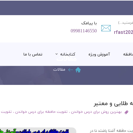
با پیامک
فرستید...)
09981146550
rfast20
افظه
آموزش ویژه
کتابخانه
تماس با ما
مقالات
مقالات
رشد فردی
بهترین روش برای درس خواندن
،
تقویت حافظه برای درس خواندن
،
تقویت 
ت حافظه آشنا باشند تا در