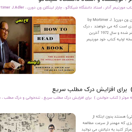
ب مورتیمر آدلر
،
استاد دانشگاه شیکاگو
،
چارلز لینکلن ون دورن
،
timer J.Adler
چگونه کتاب بخوانیم اثر مورتیمر آدلر ( فیلسوف ) و چارلز لینکلن ون دورن( by Mortimer J.
اثر کلاسیک برای افرادی است که می خواهند ، درک
عمیق تری از کتاب داشته باشند . این کتاب سال 1940 منتشر شده و سال 1972 آخرین
خه اولیه کتاب خود مورتیمر
) برای افزایش درک مطلب سریع
ه موثر ( کتاب خواندن ) برای افزایش درک مطلب سریع
،
تندخوانی و درک مطلب
،
م
ی) هستند بدون اینکه از
چیزی که مهمتر از سرعت مطالعه
ز کنید به دنبالش می توانید