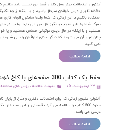
کنکور و امتحانات بهتر عمل کند و فقط این نیست باید بدانیم 
حافظه تا برای درس خواندن سرحال باشیم و یا اینکه از چه تک
استفاده بکنیم تا این زمانی که شما واقعا مشغول انجام کاری هس
تمرکز شما به طرز تعجب برانگیز افزایش می یابد . وقتی در حال 
هستید و یا اینکه در حال دیدن فوتبالی حساس هستید و یا خو
چنان غرق آن می شوید که دیگر صدای اطرافیان را نمی شنوید ب
نمی کنید
ادامه مطلب
حفظ یک کتاب 300 صفحه‌ای با کاخ ذهنی | آموزش قدم‌به‌قدم + جلوگیری از فراموشی
۲۷ اردیبهشت ۰۵
تقویت حافظه
،
روش های مطالعه
آنتونی متیویر زمانی که برای امتحانات دکتری و دفاع از پایان نام
حدود 500 کتاب را مطالعه می کرد ، قسمتی از این محتوا از
درسی می باشد .
ادامه مطلب