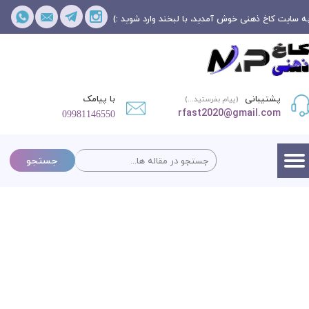
ه سایت کاخ ذهنی خوش آمدید، با لبخند وارد شوید :)
پشتیبانی
با پیامک
(پیام بفرستید...)
rfast2020@gmail.com
09981146550
جستجو