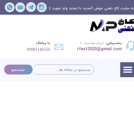
ه سایت کاخ ذهنی خوش آمدید، با لبخند وارد شوید :)
پشتیبانی
با پیامک
(پیام بفرستید...)
rfast2020@gmail.com
09981146550
جستجو