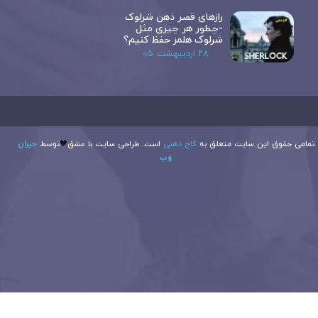
رازهای قصر ذهن شرلوک
-چطور هر چیزی مثل
شرلوک هلمز حفظ کنیم؟
۲۸ اردیبهشت ۰۵
تمامی حقوق این سایت متعلق به
کاخ ذهنی
است. طراحی سایت با عشق
توسط
جیران
🧡
وب