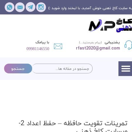
ه سایت کاخ ذهنی خوش آمدید، با لبخند وارد شوید :)
پشتیبانی
با پیامک
(پیام بفرستید...)
rfast2020@gmail.com
09981146550
جستجو
تمرینات تقویت حافظه – حفظ اعداد 2-
وبسایت کاخ ذهنی