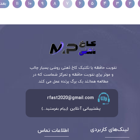
۲
۳
۴
۵
۶
۷
۸
۹
۱۰
۱۱
بعد
تقویت حافظه با تکنیک کاخ ذهنی روشی بسیار جالب
و موثر برای تقویت حافظه و تمرکز شماست که در
مطالعه همانند یک برگ برنده عمل می کند.
rfast2020@gmail.com
پشتیبانی آنلاین
(پیام بفرستید...)
لینک‌های کاربردی
اطلاعات تماس