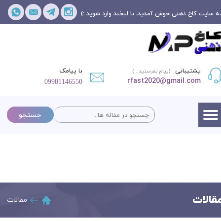
ه سایت کاخ ذهنی خوش آمدید، با لبخند وارد شوید :)
پشتیبانی
با پیامک
(پیام بفرستید...)
rfast2020@gmail.com
09981146550
جستجو
قالات
مقالات