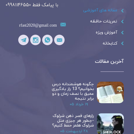
با پیامک فقط 09981146550
مقاله های آموزشی
تمرینات حافظه
rfast2020@gmail.com
آموزش ویژه
کتابخانه
آخرین مقالات
چگونه هوشمندانه درس
بخوانیم؟ 13 راز یادگیری
عمیق با نصف زمان و دو
برابر نتیجه
۱۹ خرداد ۰۵
رازهای قصر ذهن شرلوک
-چطور هر چیزی مثل
شرلوک هلمز حفظ کنیم؟
۲۸ اردیبهشت ۰۵